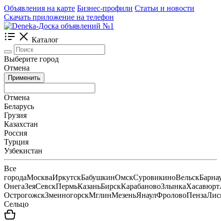
Объявления на карте
Бизнес-профили
Статьи и новости
Скачать приложение на телефон
Каталог
Выберите город
Отмена
Применить
Отмена
Беларусь
Грузия
Казахстан
Россия
Турция
Узбекистан
Все
города
Москва
Иркутск
Бабушкин
Омск
Суровикино
Вельск
Барна
Онега
Зея
Севск
Пермь
Казань
Бирск
Карабаново
Злынка
Хасавюрт
Острогожск
Змеиногорск
Мглин
Мезень
Янаул
Фролово
Пенза
Лис
Сельцо