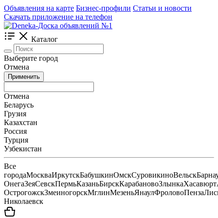
Объявления на карте
Бизнес-профили
Статьи и новости
Скачать приложение на телефон
Каталог
Выберите город
Отмена
Применить
Отмена
Беларусь
Грузия
Казахстан
Россия
Турция
Узбекистан
Все
города
Москва
Иркутск
Бабушкин
Омск
Суровикино
Вельск
Барна
Онега
Зея
Севск
Пермь
Казань
Бирск
Карабаново
Злынка
Хасавюрт
Острогожск
Змеиногорск
Мглин
Мезень
Янаул
Фролово
Пенза
Лис
Николаевск