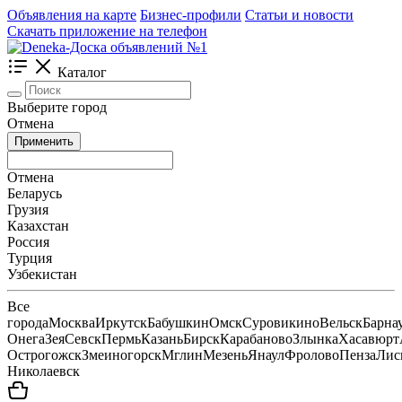
Объявления на карте
Бизнес-профили
Статьи и новости
Скачать приложение на телефон
Каталог
Выберите город
Отмена
Применить
Отмена
Беларусь
Грузия
Казахстан
Россия
Турция
Узбекистан
Все
города
Москва
Иркутск
Бабушкин
Омск
Суровикино
Вельск
Барна
Онега
Зея
Севск
Пермь
Казань
Бирск
Карабаново
Злынка
Хасавюрт
Острогожск
Змеиногорск
Мглин
Мезень
Янаул
Фролово
Пенза
Лис
Николаевск