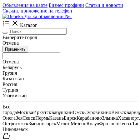
Объявления на карте
Бизнес-профили
Статьи и новости
Скачать приложение на телефон
Каталог
Выберите город
Отмена
Применить
Отмена
Беларусь
Грузия
Казахстан
Россия
Турция
Узбекистан
Все
города
Москва
Иркутск
Бабушкин
Омск
Суровикино
Вельск
Барна
Онега
Зея
Севск
Пермь
Казань
Бирск
Карабаново
Злынка
Хасавюрт
Острогожск
Змеиногорск
Мглин
Мезень
Янаул
Фролово
Пенза
Лис
Николаевск