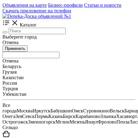
Объявления на карте
Бизнес-профили
Статьи и новости
Скачать приложение на телефон
Каталог
Выберите город
Отмена
Применить
Отмена
Беларусь
Грузия
Казахстан
Россия
Турция
Узбекистан
Все
города
Москва
Иркутск
Бабушкин
Омск
Суровикино
Вельск
Барна
Онега
Зея
Севск
Пермь
Казань
Бирск
Карабаново
Злынка
Хасавюрт
Острогожск
Змеиногорск
Мглин
Мезень
Янаул
Фролово
Пенза
Лис
Сельцо