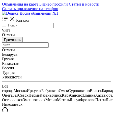
Объявления на карте
Бизнес-профили
Статьи и новости
Скачать приложение на телефон
Каталог
Чита
Отмена
Применить
Отмена
Беларусь
Грузия
Казахстан
Россия
Турция
Узбекистан
Все
города
Москва
Иркутск
Бабушкин
Омск
Суровикино
Вельск
Барна
Онега
Зея
Севск
Пермь
Казань
Бирск
Карабаново
Злынка
Хасавюрт
Острогожск
Змеиногорск
Мглин
Мезень
Янаул
Фролово
Пенза
Лис
Николаевск