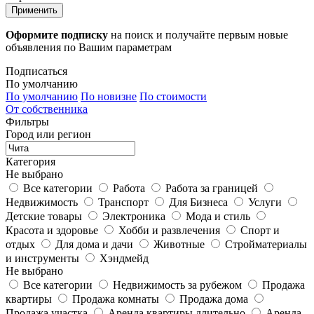
Применить
Оформите подписку
на поиск и получайте первым новые
объявления по Вашим параметрам
Подписаться
По умолчанию
По умолчанию
По новизне
По стоимости
От собственника
Фильтры
Город или регион
Категория
Не выбрано
Все категории
Работа
Работа за границей
Недвижимость
Транспорт
Для Бизнеса
Услуги
Детские товары
Электроника
Мода и стиль
Красота и здоровье
Хобби и развлечения
Спорт и
отдых
Для дома и дачи
Животные
Стройматериалы
и инструменты
Хэндмейд
Не выбрано
Все категории
Недвижимость за рубежом
Продажа
квартиры
Продажа комнаты
Продажа дома
Продажа участка
Аренда квартиры длительно
Аренда