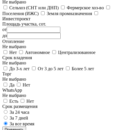
Не выбрано
Сельхоз (СНТ или ДНП)
Фермерское хоз-во
Поселения (ИЖС)
Земля промназначения
Инвестпроект
Площадь участка, сот.
от
до
Отопление
Не выбрано
Нет
Автономное
Централизованное
Срок владения
Не выбрано
До 3-х лет
От 3 до 5 лет
Более 5 лет
Торг
Не выбрано
Да
Нет
WhatsApp
Не выбрано
Есть
Нет
Срок размещения
За 24 часа
За 7 дней
За все время
Применить