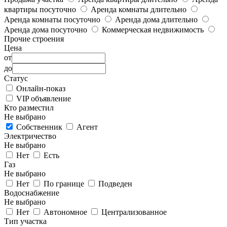
квартиры посуточно
Аренда комнаты длительно
Аренда комнаты посуточно
Аренда дома длительно
Аренда дома посуточно
Коммерческая недвижимость
Прочие строения
Цена
от
до
Статус
Онлайн-показ
VIP объявление
Кто разместил
Не выбрано
Собственник
Агент
Электричество
Не выбрано
Нет
Есть
Газ
Не выбрано
Нет
По границе
Подведен
Водоснабжение
Не выбрано
Нет
Автономное
Централизованное
Тип участка