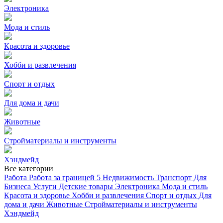
Электроника
Мода и стиль
Красота и здоровье
Хобби и развлечения
Спорт и отдых
Для дома и дачи
Животные
Стройматериалы и инструменты
Хэндмейд
Все категории
Работа
Работа за границей
5
Недвижимость
Транспорт
Для
Бизнеса
Услуги
Детские товары
Электроника
Мода и стиль
Красота и здоровье
Хобби и развлечения
Спорт и отдых
Для
дома и дачи
Животные
Стройматериалы и инструменты
Хэндмейд