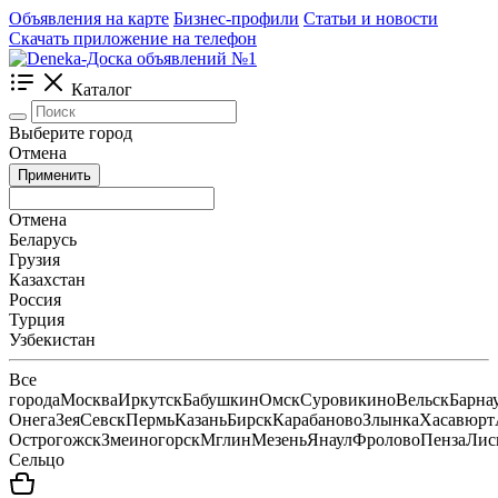
Объявления на карте
Бизнес-профили
Статьи и новости
Скачать приложение на телефон
Каталог
Выберите город
Отмена
Применить
Отмена
Беларусь
Грузия
Казахстан
Россия
Турция
Узбекистан
Все
города
Москва
Иркутск
Бабушкин
Омск
Суровикино
Вельск
Барна
Онега
Зея
Севск
Пермь
Казань
Бирск
Карабаново
Злынка
Хасавюрт
Острогожск
Змеиногорск
Мглин
Мезень
Янаул
Фролово
Пенза
Лис
Сельцо