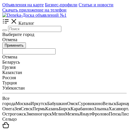
Объявления на карте
Бизнес-профили
Статьи и новости
Скачать приложение на телефон
Каталог
Выберите город
Отмена
Применить
Отмена
Беларусь
Грузия
Казахстан
Россия
Турция
Узбекистан
Все
города
Москва
Иркутск
Бабушкин
Омск
Суровикино
Вельск
Барна
Онега
Зея
Севск
Пермь
Казань
Бирск
Карабаново
Злынка
Хасавюрт
Острогожск
Змеиногорск
Мглин
Мезень
Янаул
Фролово
Пенза
Лис
Сельцо