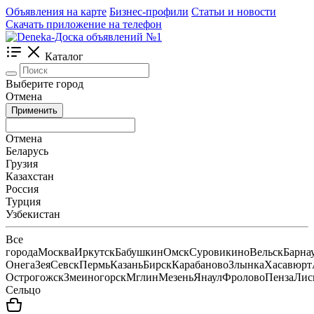
Объявления на карте
Бизнес-профили
Статьи и новости
Скачать приложение на телефон
Каталог
Выберите город
Отмена
Применить
Отмена
Беларусь
Грузия
Казахстан
Россия
Турция
Узбекистан
Все
города
Москва
Иркутск
Бабушкин
Омск
Суровикино
Вельск
Барна
Онега
Зея
Севск
Пермь
Казань
Бирск
Карабаново
Злынка
Хасавюрт
Острогожск
Змеиногорск
Мглин
Мезень
Янаул
Фролово
Пенза
Лис
Сельцо