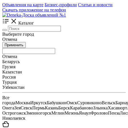
Объявления на карте
Бизнес-профили
Статьи и новости
Скачать приложение на телефон
Каталог
Выберите город
Отмена
Применить
Отмена
Беларусь
Грузия
Казахстан
Россия
Турция
Узбекистан
Все
города
Москва
Иркутск
Бабушкин
Омск
Суровикино
Вельск
Барна
Онега
Зея
Севск
Пермь
Казань
Бирск
Карабаново
Злынка
Хасавюрт
Острогожск
Змеиногорск
Мглин
Мезень
Янаул
Фролово
Пенза
Лис
Николаевск