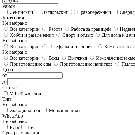
Район
Ленинский
Октябрьский
Правобережный
Свердл
Категория
Не выбрано
Все категории
Работа
Работа за границей
Недви
Хобби и развлечения
Спорт и отдых
Для дома и дач
Не выбрано
Все категории
Телефоны и планшеты
Компьютерная
Не выбрано
Все категории
Весы
Вытяжки
Измельчение и см
Приготовление еды
Приготовление напитков
Пылес
Цена
от
до
Статус
VIP объявление
Тип
Не выбрано
Холодильники
Морозильники
WhatsApp
Не выбрано
Есть
Нет
Срок размещения