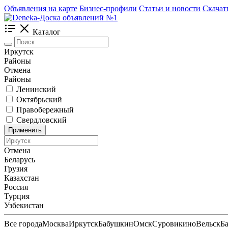
Объявления на карте
Бизнес-профили
Статьи и новости
Скачат
Каталог
Иркутск
Районы
Отмена
Районы
Ленинский
Октябрьский
Правобережный
Свердловский
Применить
Отмена
Беларусь
Грузия
Казахстан
Россия
Турция
Узбекистан
Все города
Москва
Иркутск
Бабушкин
Омск
Суровикино
Вельск
Б