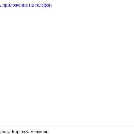
ь приложение на телефон
арнаул
Бирюч
Камешково