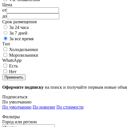
Цена
от
до
Срок размещения
За 24 часа
За 7 дней
За все время
Тип
Холодильники
Морозильники
WhatsApp
Есть
Нет
Применить
Оформите подписку
на поиск и получайте первым новые объ
Подписаться
По умолчанию
По умолчанию
По новизне
По стоимости
Фильтры
Город или регион