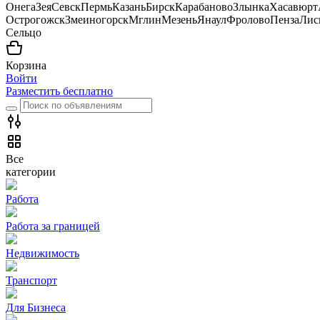
Онега
Зея
Севск
Пермь
Казань
Бирск
Карабаново
Злынка
Хасавюрт
Острогожск
Змеиногорск
Мглин
Мезень
Янаул
Фролово
Пенза
Лис
Сельцо
Корзина
Войти
Разместить бесплатно
Все
категории
Работа
Работа за границей
Недвижимость
Транспорт
Для Бизнеса