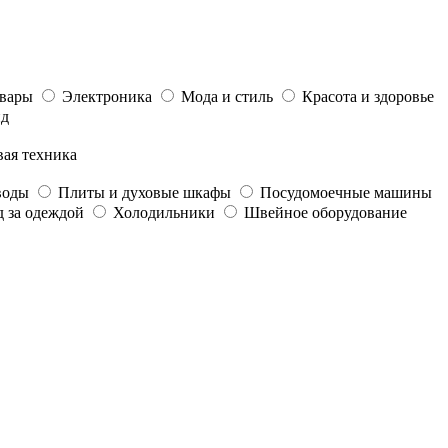
овары
Электроника
Мода и стиль
Красота и здоровье
йд
ая техника
воды
Плиты и духовые шкафы
Посудомоечные машины
д за одеждой
Холодильники
Швейное оборудование