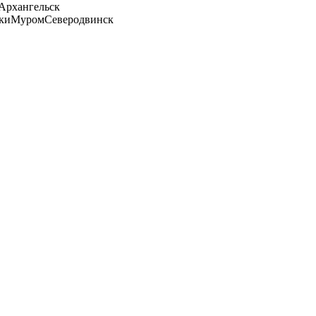
Архангельск
ки
Муром
Северодвинск