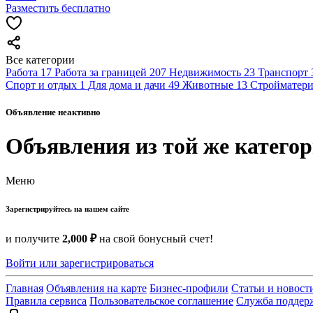
Разместить бесплатно
Все категории
Работа
17
Работа за границей
207
Недвижимость
23
Транспорт
Спорт и отдых
1
Для дома и дачи
49
Животные
13
Стройматери
Объявление неактивно
Объявления из той же катего
Меню
Зарегистрируйтесь на нашем сайте
и получите
2,000 ₽
на свой бонусный счет!
Войти или зарегистрироваться
Главная
Объявления на карте
Бизнес-профили
Статьи и новост
Правила сервиса
Пользовательское соглашение
Служба поддер