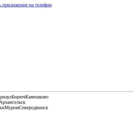
ь приложение на телефон
арнаул
Бирюч
Камешково
Архангельск
ки
Муром
Северодвинск