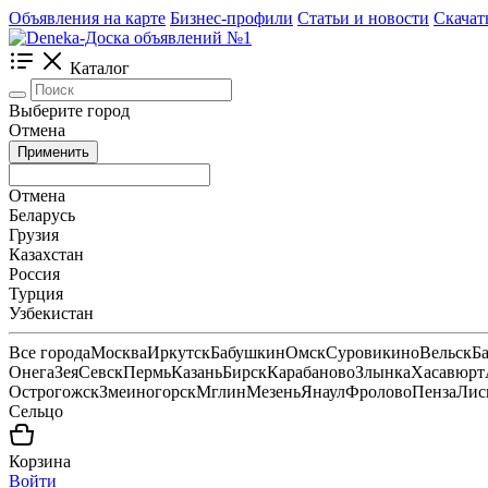
Объявления на карте
Бизнес-профили
Статьи и новости
Скачат
Каталог
Выберите город
Отмена
Применить
Отмена
Беларусь
Грузия
Казахстан
Россия
Турция
Узбекистан
Все города
Москва
Иркутск
Бабушкин
Омск
Суровикино
Вельск
Б
Онега
Зея
Севск
Пермь
Казань
Бирск
Карабаново
Злынка
Хасавюрт
Острогожск
Змеиногорск
Мглин
Мезень
Янаул
Фролово
Пенза
Лис
Сельцо
Корзина
Войти