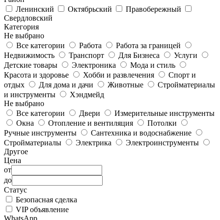
Ленинский
Октябрьский
Правобережный
Свердловский
Категория
Не выбрано
Все категории
Работа
Работа за границей
Недвижимость
Транспорт
Для Бизнеса
Услуги
Детские товары
Электроника
Мода и стиль
Красота и здоровье
Хобби и развлечения
Спорт и
отдых
Для дома и дачи
Животные
Стройматериалы
и инструменты
Хэндмейд
Не выбрано
Все категории
Двери
Измерительные инструменты
Окна
Отопление и вентиляция
Потолки
Ручные инструменты
Сантехника и водоснабжение
Стройматериалы
Электрика
Электроинструменты
Другое
Цена
от
до
Статус
Безопасная сделка
VIP объявление
WhatsApp