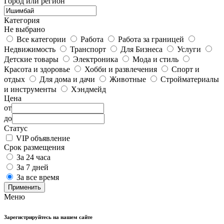
Город или регион
Категория
Не выбрано
Все категории
Работа
Работа за границей
Недвижимость
Транспорт
Для Бизнеса
Услуги
Детские товары
Электроника
Мода и стиль
Красота и здоровье
Хобби и развлечения
Спорт и
отдых
Для дома и дачи
Животные
Стройматериалы
и инструменты
Хэндмейд
Цена
от
до
Статус
VIP объявление
Срок размещения
За 24 часа
За 7 дней
За все время
Применить
Меню
Зарегистрируйтесь на нашем сайте