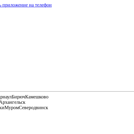
ь приложение на телефон
арнаул
Бирюч
Камешково
Архангельск
ки
Муром
Северодвинск