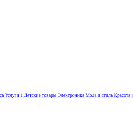
са
Услуги
1
Детские товары
Электроника
Мода и стиль
Красота 