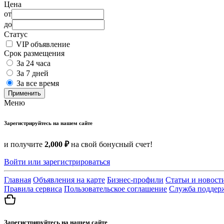
Цена
от
до
Статус
VIP объявление
Срок размещения
За 24 часа
За 7 дней
За все время
Применить
Меню
Зарегистрируйтесь на нашем сайте
и получите
2,000 ₽
на свой бонусный счет!
Войти или зарегистрироваться
Главная
Объявления на карте
Бизнес-профили
Статьи и новост
Правила сервиса
Пользовательское соглашение
Служба поддер
Зарегистрируйтесь на нашем сайте