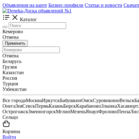
Объявления на карте
Бизнес-профили
Статьи и новости
Скачат
Каталог
Кемерово
Отмена
Применить
Отмена
Беларусь
Грузия
Казахстан
Россия
Турция
Узбекистан
Все города
Москва
Иркутск
Бабушкин
Омск
Суровикино
Вельск
Б
Онега
Зея
Севск
Пермь
Казань
Бирск
Карабаново
Злынка
Хасавюрт
Острогожск
Змеиногорск
Мглин
Мезень
Янаул
Фролово
Пенза
Лис
Сельцо
Корзина
Войти