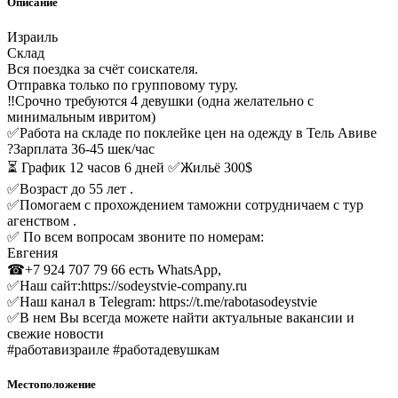
Описание
Израиль
Склад
Вся поездка за счёт соискателя.
Отправка только по групповому туру.
‼Срочно требуются 4 девушки (одна желательно с
минимальным ивритом)
✅Работа на складе по поклейке цен на одежду в Тель Авиве
?Зарплата 36-45 шек/час
⏳ График 12 часов 6 дней ✅Жильё 300$
✅Возраст до 55 лет .
✅Помогаем с прохождением таможни сотрудничаем с тур
агенством .
✅ По всем вопросам звоните по номерам:
Евгения
☎+7 924 707 79 66 есть WhatsApp,
✅Наш сайт:https://sodeystvie-company.ru
✅Наш канал в Telegram: https://t.me/rabotasodeystvie
✅В нем Вы всегда можете найти актуальные вакансии и
свежие новости
#работавизраиле #работадевушкам
Местоположение