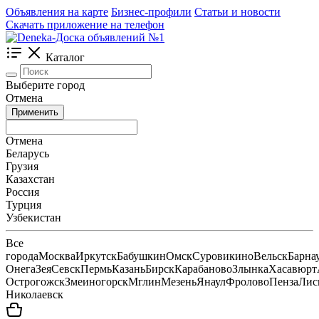
Объявления на карте
Бизнес-профили
Статьи и новости
Скачать приложение на телефон
Каталог
Выберите город
Отмена
Применить
Отмена
Беларусь
Грузия
Казахстан
Россия
Турция
Узбекистан
Все
города
Москва
Иркутск
Бабушкин
Омск
Суровикино
Вельск
Барна
Онега
Зея
Севск
Пермь
Казань
Бирск
Карабаново
Злынка
Хасавюрт
Острогожск
Змеиногорск
Мглин
Мезень
Янаул
Фролово
Пенза
Лис
Николаевск