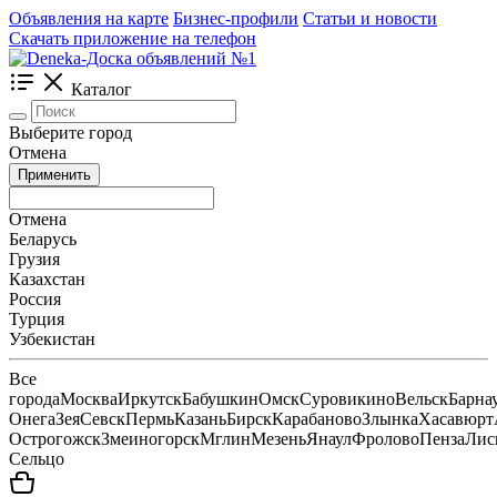
Объявления на карте
Бизнес-профили
Статьи и новости
Скачать приложение на телефон
Каталог
Выберите город
Отмена
Применить
Отмена
Беларусь
Грузия
Казахстан
Россия
Турция
Узбекистан
Все
города
Москва
Иркутск
Бабушкин
Омск
Суровикино
Вельск
Барна
Онега
Зея
Севск
Пермь
Казань
Бирск
Карабаново
Злынка
Хасавюрт
Острогожск
Змеиногорск
Мглин
Мезень
Янаул
Фролово
Пенза
Лис
Сельцо