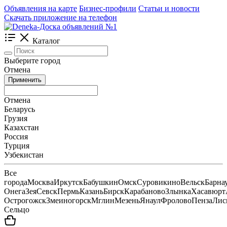
Объявления на карте
Бизнес-профили
Статьи и новости
Скачать приложение на телефон
Каталог
Выберите город
Отмена
Применить
Отмена
Беларусь
Грузия
Казахстан
Россия
Турция
Узбекистан
Все
города
Москва
Иркутск
Бабушкин
Омск
Суровикино
Вельск
Барна
Онега
Зея
Севск
Пермь
Казань
Бирск
Карабаново
Злынка
Хасавюрт
Острогожск
Змеиногорск
Мглин
Мезень
Янаул
Фролово
Пенза
Лис
Сельцо