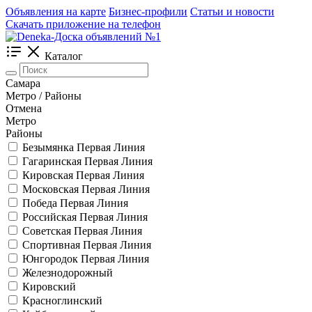
Объявления на карте
Бизнес-профили
Статьи и новости
Скачать приложение на телефон
Каталог
Самара
Метро / Районы
Отмена
Метро
Районы
Безымянка
Первая Линия
Гагаринская
Первая Линия
Кировская
Первая Линия
Московская
Первая Линия
Победа
Первая Линия
Российская
Первая Линия
Советская
Первая Линия
Спортивная
Первая Линия
Юнгородок
Первая Линия
Железнодорожный
Кировский
Красноглинский