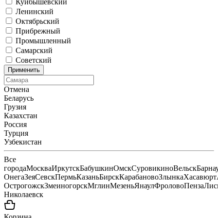
Куйбышевский
Ленинский
Октябрьский
Прибрежный
Промышленный
Самарский
Советский
Применить
Отмена
Беларусь
Грузия
Казахстан
Россия
Турция
Узбекистан
Все
города
Москва
Иркутск
Бабушкин
Омск
Суровикино
Вельск
Барна
Онега
Зея
Севск
Пермь
Казань
Бирск
Карабаново
Злынка
Хасавюрт
Острогожск
Змеиногорск
Мглин
Мезень
Янаул
Фролово
Пенза
Лис
Николаевск
Корзина