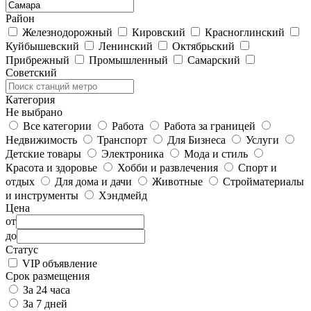
Район
Железнодорожный
Кировский
Красноглинский
Куйбышевский
Ленинский
Октябрьский
Прибрежный
Промышленный
Самарский
Советский
Категория
Не выбрано
Все категории
Работа
Работа за границей
Недвижимость
Транспорт
Для Бизнеса
Услуги
Детские товары
Электроника
Мода и стиль
Красота и здоровье
Хобби и развлечения
Спорт и
отдых
Для дома и дачи
Животные
Стройматериалы
и инструменты
Хэндмейд
Цена
от
до
Статус
VIP объявление
Срок размещения
За 24 часа
За 7 дней