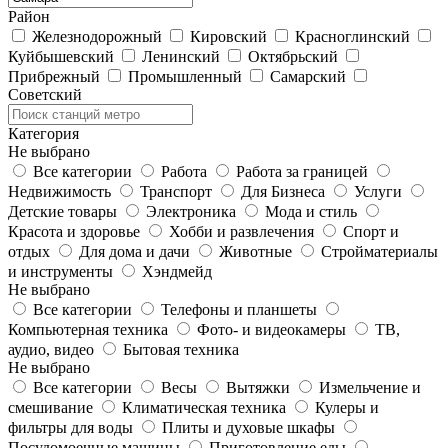
Район
Железнодорожный
Кировский
Красноглинский
Куйбышевский
Ленинский
Октябрьский
Прибрежный
Промышленный
Самарский
Советский
Категория
Не выбрано
Все категории
Работа
Работа за границей
Недвижимость
Транспорт
Для Бизнеса
Услуги
Детские товары
Электроника
Мода и стиль
Красота и здоровье
Хобби и развлечения
Спорт и
отдых
Для дома и дачи
Животные
Стройматериалы
и инструменты
Хэндмейд
Не выбрано
Все категории
Телефоны и планшеты
Компьютерная техника
Фото- и видеокамеры
ТВ,
аудио, видео
Бытовая техника
Не выбрано
Все категории
Весы
Вытяжки
Измельчение и
смешивание
Климатическая техника
Кулеры и
фильтры для воды
Плиты и духовые шкафы
Посудомоечные машины
Приготовление еды