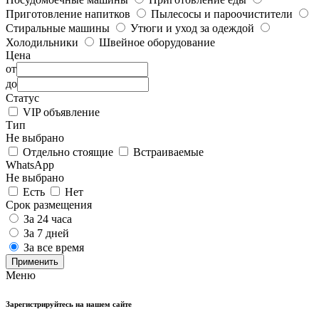
Приготовление напитков
Пылесосы и пароочистители
Стиральные машины
Утюги и уход за одеждой
Холодильники
Швейное оборудование
Цена
от
до
Статус
VIP объявление
Тип
Не выбрано
Отдельно стоящие
Встраиваемые
WhatsApp
Не выбрано
Есть
Нет
Срок размещения
За 24 часа
За 7 дней
За все время
Применить
Меню
Зарегистрируйтесь на нашем сайте