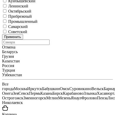
Куйбышевский
Ленинский
Октябрьский
Прибрежный
Промышленный
Самарский
Советский
Применить
Отмена
Беларусь
Грузия
Казахстан
Россия
Турция
Узбекистан
Все
города
Москва
Иркутск
Бабушкин
Омск
Суровикино
Вельск
Барна
Онега
Зея
Севск
Пермь
Казань
Бирск
Карабаново
Злынка
Хасавюрт
Острогожск
Змеиногорск
Мглин
Мезень
Янаул
Фролово
Пенза
Лис
Николаевск
Корзина