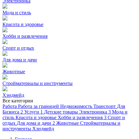
Электроника
Мода и стиль
Красота и здоровье
Хобби и развлечения
Спорт и отдых
Для дома и дачи
Животные
Стройматериалы и инструменты
Хэндмейд
Все категории
Работа
Работа за границей
Недвижимость
Транспорт
Для
Бизнеса
2
Услуги
1
Детские товары
Электроника
3
Мода и
стиль
Красота и здоровье
Хобби и развлечения
3
Спорт и
отдых
Для дома и дачи
2
Животные
Стройматериалы и
инструменты
Хэндмейд