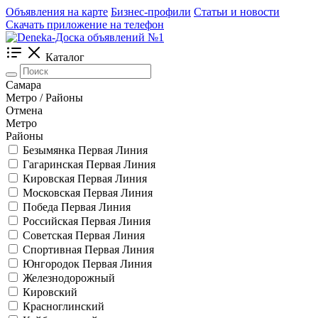
Объявления на карте
Бизнес-профили
Статьи и новости
Скачать приложение на телефон
Каталог
Самара
Метро / Районы
Отмена
Метро
Районы
Безымянка
Первая Линия
Гагаринская
Первая Линия
Кировская
Первая Линия
Московская
Первая Линия
Победа
Первая Линия
Российская
Первая Линия
Советская
Первая Линия
Спортивная
Первая Линия
Юнгородок
Первая Линия
Железнодорожный
Кировский
Красноглинский