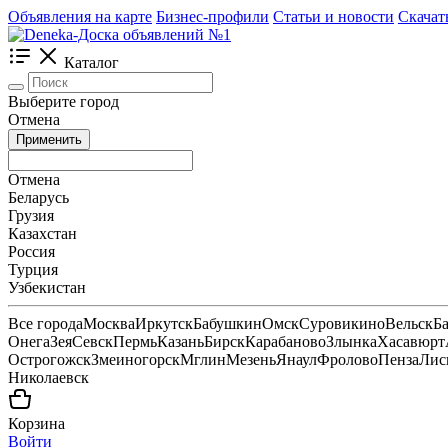
Объявления на карте
Бизнес-профили
Статьи и новости
Скачат
Каталог
Выберите город
Отмена
Применить
Отмена
Беларусь
Грузия
Казахстан
Россия
Турция
Узбекистан
Все города
Москва
Иркутск
Бабушкин
Омск
Суровикино
Вельск
Б
Онега
Зея
Севск
Пермь
Казань
Бирск
Карабаново
Злынка
Хасавюрт
Острогожск
Змеиногорск
Мглин
Мезень
Янаул
Фролово
Пенза
Лис
Николаевск
Корзина
Войти