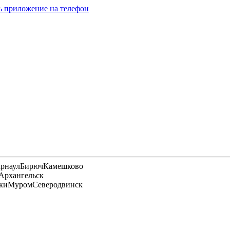
ь приложение на телефон
арнаул
Бирюч
Камешково
Архангельск
ки
Муром
Северодвинск