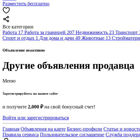
Разместить бесплатно
Все категории
Работа
17
Работа за границей
207
Недвижимость
23
Транспорт
Спорт и отдых
1
Для дома и дачи
49
Животные
13
Стройматери
Объявление неактивно
Другие объявления продавца
Меню
Зарегистрируйтесь на нашем сайте
и получите
2,000 ₽
на свой бонусный счет!
Войти или зарегистрироваться
Главная
Объявления на карте
Бизнес-профили
Статьи и новост
Правила сервиса
Пользовательское соглашение
Служба поддер