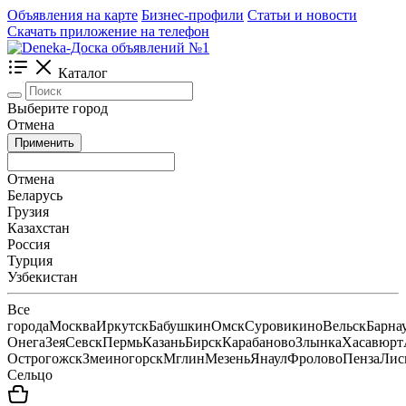
Объявления на карте
Бизнес-профили
Статьи и новости
Скачать приложение на телефон
Каталог
Выберите город
Отмена
Применить
Отмена
Беларусь
Грузия
Казахстан
Россия
Турция
Узбекистан
Все
города
Москва
Иркутск
Бабушкин
Омск
Суровикино
Вельск
Барна
Онега
Зея
Севск
Пермь
Казань
Бирск
Карабаново
Злынка
Хасавюрт
Острогожск
Змеиногорск
Мглин
Мезень
Янаул
Фролово
Пенза
Лис
Сельцо