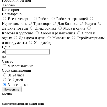
Город или регион
Категория
Не выбрано
Все категории
Работа
Работа за границей
Недвижимость
Транспорт
Для Бизнеса
Услуги
Детские товары
Электроника
Мода и стиль
Красота и здоровье
Хобби и развлечения
Спорт и
отдых
Для дома и дачи
Животные
Стройматериалы
и инструменты
Хэндмейд
Цена
от
до
Статус
VIP объявление
Срок размещения
За 24 часа
За 7 дней
За все время
Применить
Меню
Зарегистрируйтесь на нашем сайте