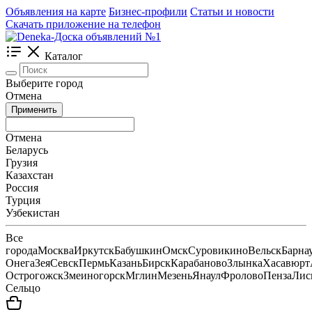
Объявления на карте
Бизнес-профили
Статьи и новости
Скачать приложение на телефон
Каталог
Выберите город
Отмена
Применить
Отмена
Беларусь
Грузия
Казахстан
Россия
Турция
Узбекистан
Все
города
Москва
Иркутск
Бабушкин
Омск
Суровикино
Вельск
Барна
Онега
Зея
Севск
Пермь
Казань
Бирск
Карабаново
Злынка
Хасавюрт
Острогожск
Змеиногорск
Мглин
Мезень
Янаул
Фролово
Пенза
Лис
Сельцо