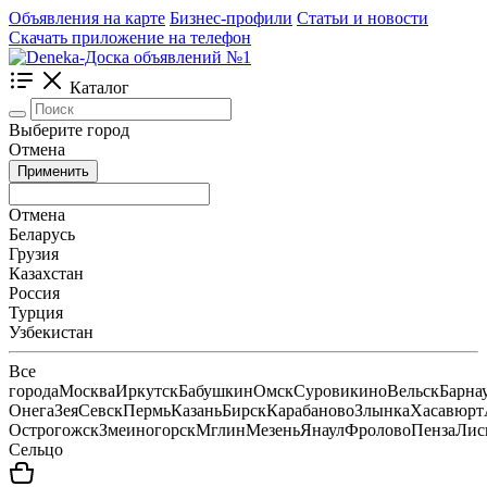
Объявления на карте
Бизнес-профили
Статьи и новости
Скачать приложение на телефон
Каталог
Выберите город
Отмена
Применить
Отмена
Беларусь
Грузия
Казахстан
Россия
Турция
Узбекистан
Все
города
Москва
Иркутск
Бабушкин
Омск
Суровикино
Вельск
Барна
Онега
Зея
Севск
Пермь
Казань
Бирск
Карабаново
Злынка
Хасавюрт
Острогожск
Змеиногорск
Мглин
Мезень
Янаул
Фролово
Пенза
Лис
Сельцо