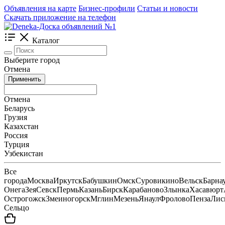
Объявления на карте
Бизнес-профили
Статьи и новости
Скачать приложение на телефон
Каталог
Выберите город
Отмена
Применить
Отмена
Беларусь
Грузия
Казахстан
Россия
Турция
Узбекистан
Все
города
Москва
Иркутск
Бабушкин
Омск
Суровикино
Вельск
Барна
Онега
Зея
Севск
Пермь
Казань
Бирск
Карабаново
Злынка
Хасавюрт
Острогожск
Змеиногорск
Мглин
Мезень
Янаул
Фролово
Пенза
Лис
Сельцо