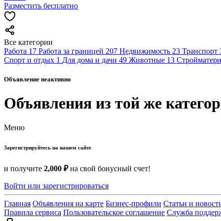
Разместить бесплатно
Все категории
Работа
17
Работа за границей
207
Недвижимость
23
Транспорт
Спорт и отдых
1
Для дома и дачи
49
Животные
13
Стройматери
Объявление неактивно
Объявления из той же катего
Меню
Зарегистрируйтесь на нашем сайте
и получите
2,000 ₽
на свой бонусный счет!
Войти или зарегистрироваться
Главная
Объявления на карте
Бизнес-профили
Статьи и новост
Правила сервиса
Пользовательское соглашение
Служба поддер