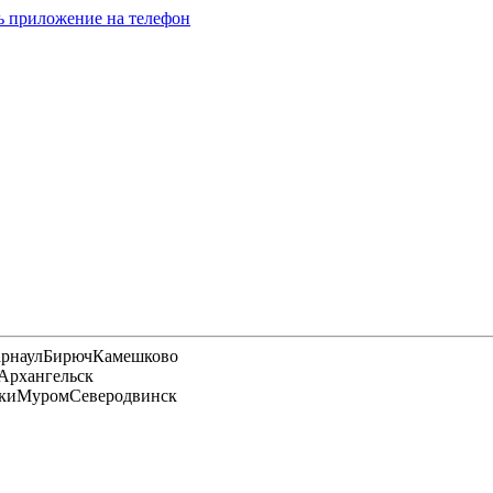
ь приложение на телефон
арнаул
Бирюч
Камешково
Архангельск
ки
Муром
Северодвинск