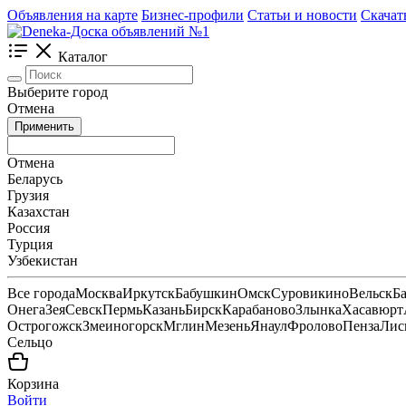
Объявления на карте
Бизнес-профили
Статьи и новости
Скачат
Каталог
Выберите город
Отмена
Применить
Отмена
Беларусь
Грузия
Казахстан
Россия
Турция
Узбекистан
Все города
Москва
Иркутск
Бабушкин
Омск
Суровикино
Вельск
Б
Онега
Зея
Севск
Пермь
Казань
Бирск
Карабаново
Злынка
Хасавюрт
Острогожск
Змеиногорск
Мглин
Мезень
Янаул
Фролово
Пенза
Лис
Сельцо
Корзина
Войти