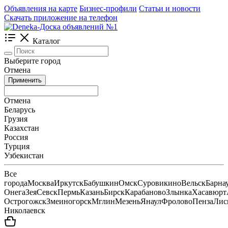
Объявления на карте
Бизнес-профили
Статьи и новости
Скачать приложение на телефон
Каталог
Выберите город
Отмена
Применить
Отмена
Беларусь
Грузия
Казахстан
Россия
Турция
Узбекистан
Все
города
Москва
Иркутск
Бабушкин
Омск
Суровикино
Вельск
Барна
Онега
Зея
Севск
Пермь
Казань
Бирск
Карабаново
Злынка
Хасавюрт
Острогожск
Змеиногорск
Мглин
Мезень
Янаул
Фролово
Пенза
Лис
Николаевск