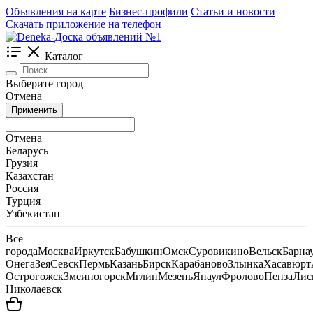
Объявления на карте
Бизнес-профили
Статьи и новости
Скачать приложение на телефон
Каталог
Выберите город
Отмена
Применить
Отмена
Беларусь
Грузия
Казахстан
Россия
Турция
Узбекистан
Все
города
Москва
Иркутск
Бабушкин
Омск
Суровикино
Вельск
Барна
Онега
Зея
Севск
Пермь
Казань
Бирск
Карабаново
Злынка
Хасавюрт
Острогожск
Змеиногорск
Мглин
Мезень
Янаул
Фролово
Пенза
Лис
Николаевск