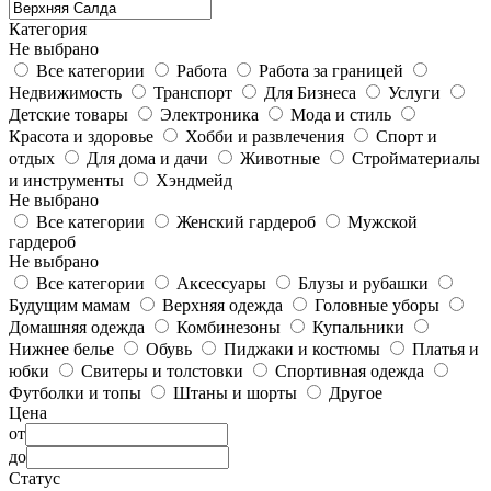
Категория
Не выбрано
Все категории
Работа
Работа за границей
Недвижимость
Транспорт
Для Бизнеса
Услуги
Детские товары
Электроника
Мода и стиль
Красота и здоровье
Хобби и развлечения
Спорт и
отдых
Для дома и дачи
Животные
Стройматериалы
и инструменты
Хэндмейд
Не выбрано
Все категории
Женский гардероб
Мужской
гардероб
Не выбрано
Все категории
Аксессуары
Блузы и рубашки
Будущим мамам
Верхняя одежда
Головные уборы
Домашняя одежда
Комбинезоны
Купальники
Нижнее белье
Обувь
Пиджаки и костюмы
Платья и
юбки
Свитеры и толстовки
Спортивная одежда
Футболки и топы
Штаны и шорты
Другое
Цена
от
до
Статус