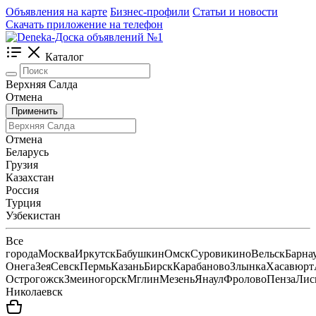
Объявления на карте
Бизнес-профили
Статьи и новости
Скачать приложение на телефон
Каталог
Верхняя Салда
Отмена
Применить
Отмена
Беларусь
Грузия
Казахстан
Россия
Турция
Узбекистан
Все
города
Москва
Иркутск
Бабушкин
Омск
Суровикино
Вельск
Барна
Онега
Зея
Севск
Пермь
Казань
Бирск
Карабаново
Злынка
Хасавюрт
Острогожск
Змеиногорск
Мглин
Мезень
Янаул
Фролово
Пенза
Лис
Николаевск