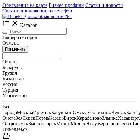
Объявления на карте
Бизнес-профили
Статьи и новости
Скачать приложение на телефон
Каталог
Выберите город
Отмена
Применить
Отмена
Беларусь
Грузия
Казахстан
Россия
Турция
Узбекистан
Все
города
Москва
Иркутск
Бабушкин
Омск
Суровикино
Вельск
Барна
Онега
Зея
Севск
Пермь
Казань
Бирск
Карабаново
Злынка
Хасавюрт
Острогожск
Змеиногорск
Мглин
Мезень
Янаул
Фролово
Пенза
Лис
Николаевск