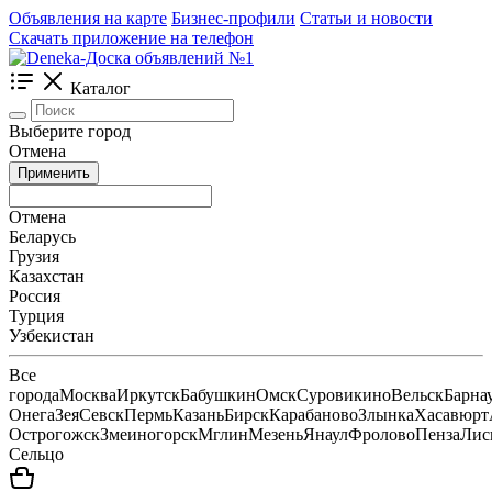
Объявления на карте
Бизнес-профили
Статьи и новости
Скачать приложение на телефон
Каталог
Выберите город
Отмена
Применить
Отмена
Беларусь
Грузия
Казахстан
Россия
Турция
Узбекистан
Все
города
Москва
Иркутск
Бабушкин
Омск
Суровикино
Вельск
Барна
Онега
Зея
Севск
Пермь
Казань
Бирск
Карабаново
Злынка
Хасавюрт
Острогожск
Змеиногорск
Мглин
Мезень
Янаул
Фролово
Пенза
Лис
Сельцо