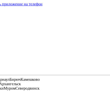
ь приложение на телефон
арнаул
Бирюч
Камешково
Архангельск
ки
Муром
Северодвинск