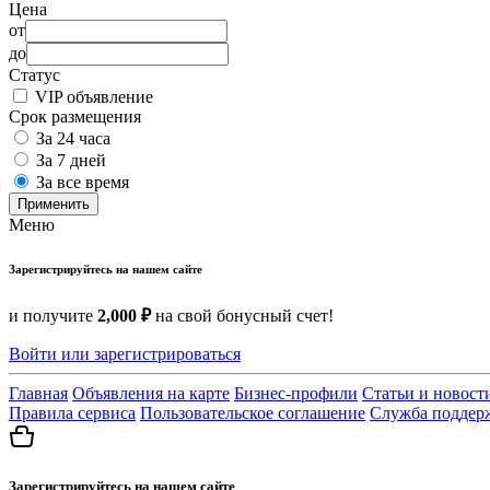
Цена
от
до
Статус
VIP объявление
Срок размещения
За 24 часа
За 7 дней
За все время
Применить
Меню
Зарегистрируйтесь на нашем сайте
и получите
2,000 ₽
на свой бонусный счет!
Войти или зарегистрироваться
Главная
Объявления на карте
Бизнес-профили
Статьи и новост
Правила сервиса
Пользовательское соглашение
Служба поддер
Зарегистрируйтесь на нашем сайте