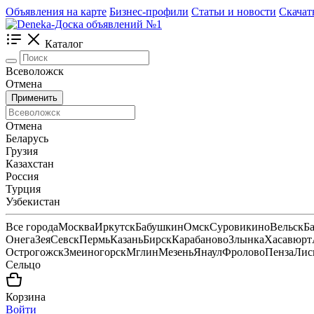
Объявления на карте
Бизнес-профили
Статьи и новости
Скачат
Каталог
Всеволожск
Отмена
Применить
Отмена
Беларусь
Грузия
Казахстан
Россия
Турция
Узбекистан
Все города
Москва
Иркутск
Бабушкин
Омск
Суровикино
Вельск
Б
Онега
Зея
Севск
Пермь
Казань
Бирск
Карабаново
Злынка
Хасавюрт
Острогожск
Змеиногорск
Мглин
Мезень
Янаул
Фролово
Пенза
Лис
Сельцо
Корзина
Войти