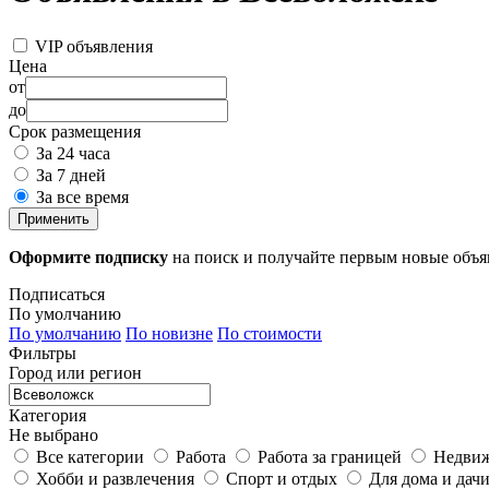
VIP объявления
Цена
от
до
Срок размещения
За 24 часа
За 7 дней
За все время
Применить
Оформите подписку
на поиск и получайте первым новые объ
Подписаться
По умолчанию
По умолчанию
По новизне
По стоимости
Фильтры
Город или регион
Категория
Не выбрано
Все категории
Работа
Работа за границей
Недви
Хобби и развлечения
Спорт и отдых
Для дома и дач