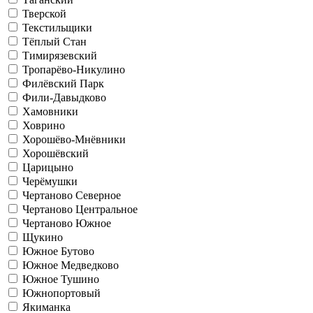
Тверской
Текстильщики
Тёплый Стан
Тимирязевский
Тропарёво-Никулино
Филёвский Парк
Фили-Давыдково
Хамовники
Ховрино
Хорошёво-Мнёвники
Хорошёвский
Царицыно
Черёмушки
Чертаново Северное
Чертаново Центральное
Чертаново Южное
Щукино
Южное Бутово
Южное Медведково
Южное Тушино
Южнопортовый
Якиманка