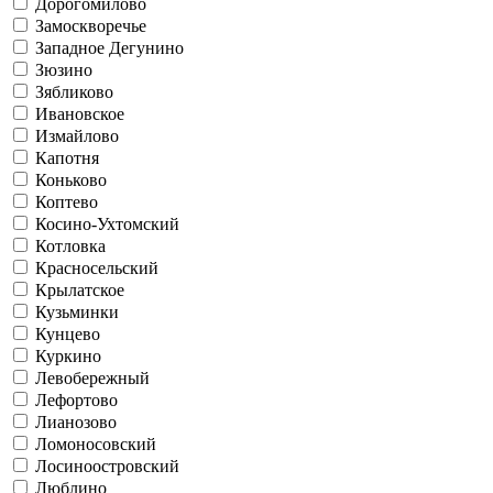
Дорогомилово
Замоскворечье
Западное Дегунино
Зюзино
Зябликово
Ивановское
Измайлово
Капотня
Коньково
Коптево
Косино-Ухтомский
Котловка
Красносельский
Крылатское
Кузьминки
Кунцево
Куркино
Левобережный
Лефортово
Лианозово
Ломоносовский
Лосиноостровский
Люблино