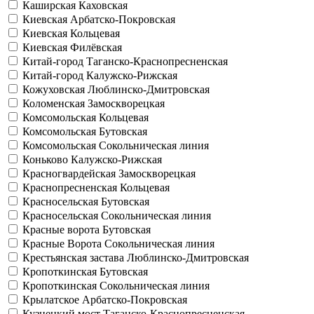
Каширская
Каховская
Киевская
Арбатско-Покровская
Киевская
Кольцевая
Киевская
Филёвская
Китай-город
Таганско-Краснопресненская
Китай-город
Калужско-Рижская
Кожуховская
Люблинско-Дмитровская
Коломенская
Замоскворецкая
Комсомольская
Кольцевая
Комсомольская
Бутовская
Комсомольская
Сокольническая линия
Коньково
Калужско-Рижская
Красногвардейская
Замоскворецкая
Краснопресненская
Кольцевая
Красносельская
Бутовская
Красносельская
Сокольническая линия
Красные ворота
Бутовская
Красные Ворота
Сокольническая линия
Крестьянская застава
Люблинско-Дмитровская
Кропоткинская
Бутовская
Кропоткинская
Сокольническая линия
Крылатское
Арбатско-Покровская
Кузнецкий мост
Таганско-Краснопресненская