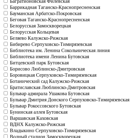
Багратионовская
Филёвская
Баррикадная
Таганско-Краснопресненская
Бауманская
Арбатско-Покровская
Беговая
Таганско-Краснопресненская
Белорусская
Замоскворецкая
Белорусская
Кольцевая
Беляево
Калужско-Рижская
Бибирево
Серпуховско-Тимирязевская
Библиотека им. Ленина
Сокольническая линия
Библиотека имени Ленина
Бутовская
Битцевский парк
Бутовская
Борисово
Люблинско-Дмитровская
Боровицкая
Серпуховско-Тимирязевская
Ботанический сад
Калужско-Рижская
Братиславская
Люблинско-Дмитровская
Бульвар адмирала Ушакова
Бутовская
Бульвар Дмитрия Донского
Серпуховско-Тимирязевская
Бульвар Рокоссовского
Бутовская
Бунинская аллея
Бутовская
Варшавская
Каховская
ВДНХ
Калужско-Рижская
Владыкино
Серпуховско-Тимирязевская
Водный стадион
Замоскворецкая