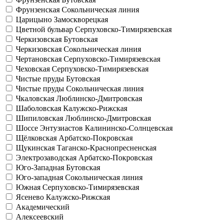
Фрунзенская
Сокольническая линия
Царицыно
Замоскворецкая
Цветной бульвар
Серпуховско-Тимирязевская
Черкизовская
Бутовская
Черкизовская
Сокольническая линия
Чертановская
Серпуховско-Тимирязевская
Чеховская
Серпуховско-Тимирязевская
Чистые пруды
Бутовская
Чистые пруды
Сокольническая линия
Чкаловская
Люблинско-Дмитровская
Шаболовская
Калужско-Рижская
Шипиловская
Люблинско-Дмитровская
Шоссе Энтузиастов
Калининско-Солнцевская
Щёлковская
Арбатско-Покровская
Щукинская
Таганско-Краснопресненская
Электрозаводская
Арбатско-Покровская
Юго-Западная
Бутовская
Юго-западная
Сокольническая линия
Южная
Серпуховско-Тимирязевская
Ясенево
Калужско-Рижская
Академический
Алексеевский