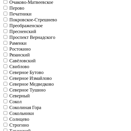
Очаково-Матвеевское
Перово
Печатники
Покровское-Стрешнево
Преображенское
Пресненский
Проспект Вернадского
Раменки
Ростокино
Рязанский
Савёловский
Свиблово
Северное Бутово
Северное Измайлово
Северное Медведково
Северное Тушино
Северный
Сокол
Соколиная Гора
Сокольники
Солнцево
Строгино
Таганский