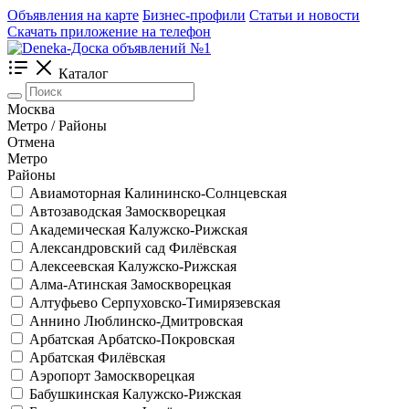
Объявления на карте
Бизнес-профили
Статьи и новости
Скачать приложение на телефон
Каталог
Москва
Метро / Районы
Отмена
Метро
Районы
Авиамоторная
Калининско-Солнцевская
Автозаводская
Замоскворецкая
Академическая
Калужско-Рижская
Александровский сад
Филёвская
Алексеевская
Калужско-Рижская
Алма-Атинская
Замоскворецкая
Алтуфьево
Серпуховско-Тимирязевская
Аннино
Люблинско-Дмитровская
Арбатская
Арбатско-Покровская
Арбатская
Филёвская
Аэропорт
Замоскворецкая
Бабушкинская
Калужско-Рижская