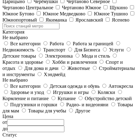
Царицыно
Черёмушки
Чертаново Северное
Чертаново Центральное
Чертаново Южное
Щукино
Южное Бутово
Южное Медведково
Южное Тушино
Южнопортовый
Якиманка
Ярославский
Ясенево
Категория
Не выбрано
Все категории
Работа
Работа за границей
Недвижимость
Транспорт
Для Бизнеса
Услуги
Детские товары
Электроника
Мода и стиль
Красота и здоровье
Хобби и развлечения
Спорт и
отдых
Для дома и дачи
Животные
Стройматериалы
и инструменты
Хэндмейд
Не выбрано
Все категории
Детская одежда и обувь
Автокресла
Здоровье и уход
Игрушки и игры
Коляски
Кормление и питание
Купание
Обустройство детской
Подгузники и горшки
Радио- и видеоняни
Товары
для мам
Товары для учебы
Другое
Цена
от
до
Статус