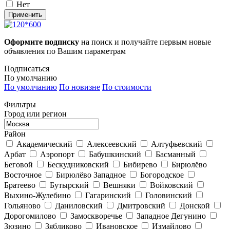
Нет
Применить
Оформите подписку
на поиск и получайте первым новые
объявления по Вашим параметрам
Подписаться
По умолчанию
По умолчанию
По новизне
По стоимости
Фильтры
Город или регион
Район
Академический
Алексеевский
Алтуфьевский
Арбат
Аэропорт
Бабушкинский
Басманный
Беговой
Бескудниковский
Бибирево
Бирюлёво
Восточное
Бирюлёво Западное
Богородское
Братеево
Бутырский
Вешняки
Войковский
Выхино-Жулебино
Гагаринский
Головинский
Гольяново
Даниловский
Дмитровский
Донской
Дорогомилово
Замоскворечье
Западное Дегунино
Зюзино
Зябликово
Ивановское
Измайлово