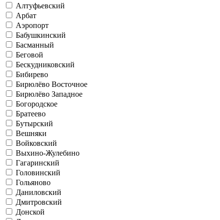
Алтуфьевский
Арбат
Аэропорт
Бабушкинский
Басманный
Беговой
Бескудниковский
Бибирево
Бирюлёво Восточное
Бирюлёво Западное
Богородское
Братеево
Бутырский
Вешняки
Войковский
Выхино-Жулебино
Гагаринский
Головинский
Гольяново
Даниловский
Дмитровский
Донской