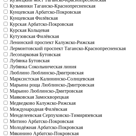
Кузьминки
Таганско-Краснопресненская
Кунцевская
Арбатско-Покровская
Кунцевская
Филёвская
Курская
Арбатско-Покровская
Курская
Кольцевая
Кутузовская
Филёвская
Ленинский проспект
Калужско-Рижская
Лермонтовский проспект
Таганско-Краснопресненская
Лесопарковая
Бутовская
Лубянка
Бутовская
Лубянка
Сокольническая линия
Люблино
Люблинско-Дмитровская
Марксистская
Калининско-Солнцевская
Марьина роща
Люблинско-Дмитровская
Марьино
Люблинско-Дмитровская
Маяковская
Замоскворецкая
Медведково
Калужско-Рижская
Международная
Филёвская
Менделеевская
Серпуховско-Тимирязевская
Митино
Арбатско-Покровская
Молодёжная
Арбатско-Покровская
Мякинино
Арбатско-Покровская