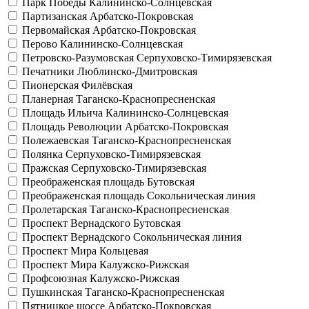
Парк Победы
Калининско-Солнцевская
Партизанская
Арбатско-Покровская
Первомайская
Арбатско-Покровская
Перово
Калининско-Солнцевская
Петровско-Разумовская
Серпуховско-Тимирязевская
Печатники
Люблинско-Дмитровская
Пионерская
Филёвская
Планерная
Таганско-Краснопресненская
Площадь Ильича
Калининско-Солнцевская
Площадь Революции
Арбатско-Покровская
Полежаевская
Таганско-Краснопресненская
Полянка
Серпуховско-Тимирязевская
Пражская
Серпуховско-Тимирязевская
Преображенская площадь
Бутовская
Преображенская площадь
Сокольническая линия
Пролетарская
Таганско-Краснопресненская
Проспект Вернадского
Бутовская
Проспект Вернадского
Сокольническая линия
Проспект Мира
Кольцевая
Проспект Мира
Калужско-Рижская
Профсоюзная
Калужско-Рижская
Пушкинская
Таганско-Краснопресненская
Пятницкое шоссе
Арбатско-Покровская