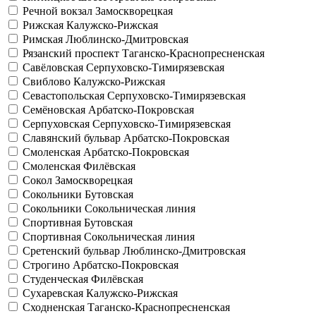
Речной вокзал
Замоскворецкая
Рижская
Калужско-Рижская
Римская
Люблинско-Дмитровская
Рязанский проспект
Таганско-Краснопресненская
Савёловская
Серпуховско-Тимирязевская
Свиблово
Калужско-Рижская
Севастопольская
Серпуховско-Тимирязевская
Семёновская
Арбатско-Покровская
Серпуховская
Серпуховско-Тимирязевская
Славянский бульвар
Арбатско-Покровская
Смоленская
Арбатско-Покровская
Смоленская
Филёвская
Сокол
Замоскворецкая
Сокольники
Бутовская
Сокольники
Сокольническая линия
Спортивная
Бутовская
Спортивная
Сокольническая линия
Сретенский бульвар
Люблинско-Дмитровская
Строгино
Арбатско-Покровская
Студенческая
Филёвская
Сухаревская
Калужско-Рижская
Сходненская
Таганско-Краснопресненская