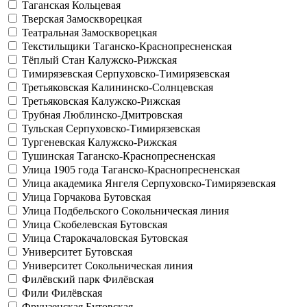
Таганская
Кольцевая
Тверская
Замоскворецкая
Театральная
Замоскворецкая
Текстильщики
Таганско-Краснопресненская
Тёплый Стан
Калужско-Рижская
Тимирязевская
Серпуховско-Тимирязевская
Третьяковская
Калининско-Солнцевская
Третьяковская
Калужско-Рижская
Трубная
Люблинско-Дмитровская
Тульская
Серпуховско-Тимирязевская
Тургеневская
Калужско-Рижская
Тушинская
Таганско-Краснопресненская
Улица 1905 года
Таганско-Краснопресненская
Улица академика Янгеля
Серпуховско-Тимирязевская
Улица Горчакова
Бутовская
Улица Подбельского
Сокольническая линия
Улица Скобелевская
Бутовская
Улица Старокачаловская
Бутовская
Университет
Бутовская
Университет
Сокольническая линия
Филёвский парк
Филёвская
Фили
Филёвская
Фрунзенская
Бутовская