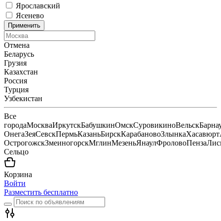
Ярославский
Ясенево
Применить
Отмена
Беларусь
Грузия
Казахстан
Россия
Турция
Узбекистан
Все
города
Москва
Иркутск
Бабушкин
Омск
Суровикино
Вельск
Барна
Онега
Зея
Севск
Пермь
Казань
Бирск
Карабаново
Злынка
Хасавюрт
Острогожск
Змеиногорск
Мглин
Мезень
Янаул
Фролово
Пенза
Лис
Сельцо
Корзина
Войти
Разместить бесплатно