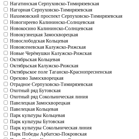
Нагатинская
Серпуховско-Тимирязевская
Нагорная
Серпуховско-Тимирязевская
Нахимовский проспект
Серпуховско-Тимирязевская
Новогиреево
Калининско-Солнцевская
Новокосино
Калининско-Солнцевская
Новокузнецкая
Замоскворецкая
Новослободская
Кольцевая
Новоясеневская
Калужско-Рижская
Новые Черёмушки
Калужско-Рижская
Октябрьская
Кольцевая
Октябрьская
Калужско-Рижская
Октябрьское поле
Таганско-Краснопресненская
Орехово
Замоскворецкая
Отрадное
Серпуховско-Тимирязевская
Охотный ряд
Бутовская
Охотный ряд
Сокольническая линия
Павелецкая
Замоскворецкая
Павелецкая
Кольцевая
Парк культуры
Кольцевая
Парк культуры
Бутовская
Парк культуры
Сокольническая линия
Парк Победы
Арбатско-Покровская