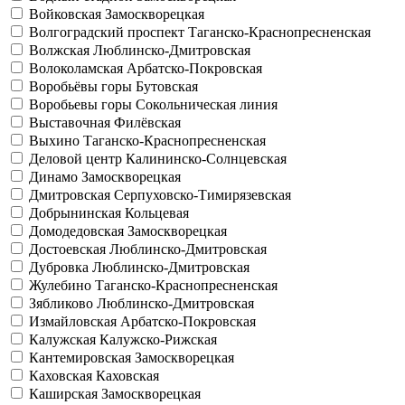
Войковская
Замоскворецкая
Волгоградский проспект
Таганско-Краснопресненская
Волжская
Люблинско-Дмитровская
Волоколамская
Арбатско-Покровская
Воробьёвы горы
Бутовская
Воробьевы горы
Сокольническая линия
Выставочная
Филёвская
Выхино
Таганско-Краснопресненская
Деловой центр
Калининско-Солнцевская
Динамо
Замоскворецкая
Дмитровская
Серпуховско-Тимирязевская
Добрынинская
Кольцевая
Домодедовская
Замоскворецкая
Достоевская
Люблинско-Дмитровская
Дубровка
Люблинско-Дмитровская
Жулебино
Таганско-Краснопресненская
Зябликово
Люблинско-Дмитровская
Измайловская
Арбатско-Покровская
Калужская
Калужско-Рижская
Кантемировская
Замоскворецкая
Каховская
Каховская
Каширская
Замоскворецкая