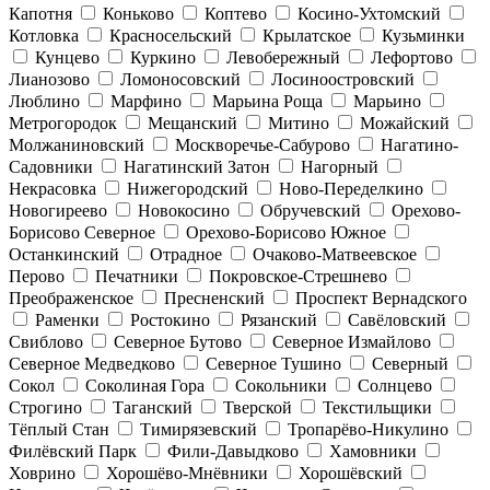
Капотня
Коньково
Коптево
Косино-Ухтомский
Котловка
Красносельский
Крылатское
Кузьминки
Кунцево
Куркино
Левобережный
Лефортово
Лианозово
Ломоносовский
Лосиноостровский
Люблино
Марфино
Марьина Роща
Марьино
Метрогородок
Мещанский
Митино
Можайский
Молжаниновский
Москворечье-Сабурово
Нагатино-
Садовники
Нагатинский Затон
Нагорный
Некрасовка
Нижегородский
Ново-Переделкино
Новогиреево
Новокосино
Обручевский
Орехово-
Борисово Северное
Орехово-Борисово Южное
Останкинский
Отрадное
Очаково-Матвеевское
Перово
Печатники
Покровское-Стрешнево
Преображенское
Пресненский
Проспект Вернадского
Раменки
Ростокино
Рязанский
Савёловский
Свиблово
Северное Бутово
Северное Измайлово
Северное Медведково
Северное Тушино
Северный
Сокол
Соколиная Гора
Сокольники
Солнцево
Строгино
Таганский
Тверской
Текстильщики
Тёплый Стан
Тимирязевский
Тропарёво-Никулино
Филёвский Парк
Фили-Давыдково
Хамовники
Ховрино
Хорошёво-Мнёвники
Хорошёвский