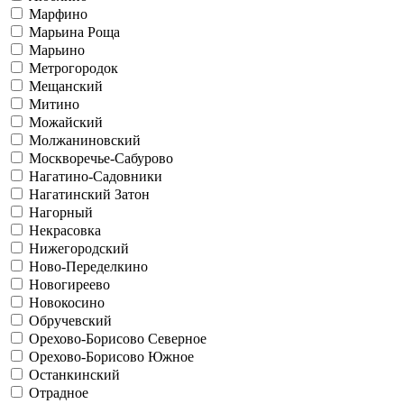
Марфино
Марьина Роща
Марьино
Метрогородок
Мещанский
Митино
Можайский
Молжаниновский
Москворечье-Сабурово
Нагатино-Садовники
Нагатинский Затон
Нагорный
Некрасовка
Нижегородский
Ново-Переделкино
Новогиреево
Новокосино
Обручевский
Орехово-Борисово Северное
Орехово-Борисово Южное
Останкинский
Отрадное