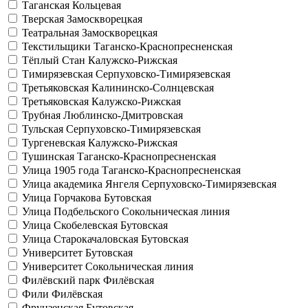
Таганская
Кольцевая
Тверская
Замоскворецкая
Театральная
Замоскворецкая
Текстильщики
Таганско-Краснопресненская
Тёплый Стан
Калужско-Рижская
Тимирязевская
Серпуховско-Тимирязевская
Третьяковская
Калининско-Солнцевская
Третьяковская
Калужско-Рижская
Трубная
Люблинско-Дмитровская
Тульская
Серпуховско-Тимирязевская
Тургеневская
Калужско-Рижская
Тушинская
Таганско-Краснопресненская
Улица 1905 года
Таганско-Краснопресненская
Улица академика Янгеля
Серпуховско-Тимирязевская
Улица Горчакова
Бутовская
Улица Подбельского
Сокольническая линия
Улица Скобелевская
Бутовская
Улица Старокачаловская
Бутовская
Университет
Бутовская
Университет
Сокольническая линия
Филёвский парк
Филёвская
Фили
Филёвская
Фрунзенская
Бутовская