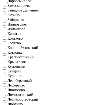
Дорогомилово
Замоскворечье
Западное Дегунино
Зюзино
Зябликово
Ивановское
Измайлово
Капотня
Коньково
Коптево
Косино-Ухтомский
Котловка
Красносельский
Крылатское
Кузьминки
Кунцево
Куркино
Левобережный
Лефортово
Лианозово
Ломоносовский
Лосиноостровский
Люблино