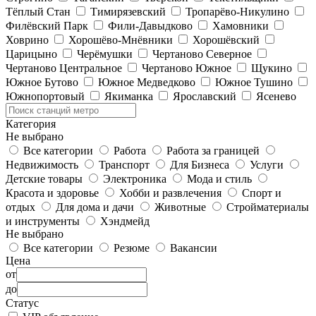
Тёплый Стан
Тимирязевский
Тропарёво-Никулино
Филёвский Парк
Фили-Давыдково
Хамовники
Ховрино
Хорошёво-Мнёвники
Хорошёвский
Царицыно
Черёмушки
Чертаново Северное
Чертаново Центральное
Чертаново Южное
Щукино
Южное Бутово
Южное Медведково
Южное Тушино
Южнопортовый
Якиманка
Ярославский
Ясенево
Категория
Не выбрано
Все категории
Работа
Работа за границей
Недвижимость
Транспорт
Для Бизнеса
Услуги
Детские товары
Электроника
Мода и стиль
Красота и здоровье
Хобби и развлечения
Спорт и
отдых
Для дома и дачи
Животные
Стройматериалы
и инструменты
Хэндмейд
Не выбрано
Все категории
Резюме
Вакансии
Цена
от
до
Статус