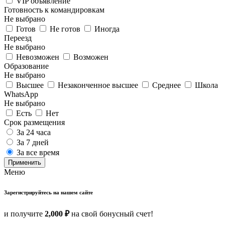
VIP объявление
Готовность к командировкам
Не выбрано
Готов
Не готов
Иногда
Переезд
Не выбрано
Невозможен
Возможен
Образование
Не выбрано
Высшее
Незаконченное высшее
Среднее
Школа
WhatsApp
Не выбрано
Есть
Нет
Срок размещения
За 24 часа
За 7 дней
За все время
Применить
Меню
Зарегистрируйтесь на нашем сайте
и получите
2,000 ₽
на свой бонусный счет!