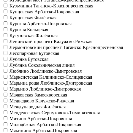
Кузьминки
Таганско-Краснопресненская
Кунцевская
Арбатско-Покровская
Кунцевская
Филёвская
Курская
Арбатско-Покровская
Курская
Кольцевая
Кутузовская
Филёвская
Ленинский проспект
Калужско-Рижская
Лермонтовский проспект
Таганско-Краснопресненская
Лесопарковая
Бутовская
Лубянка
Бутовская
Лубянка
Сокольническая линия
Люблино
Люблинско-Дмитровская
Марксистская
Калининско-Солнцевская
Марьина роща
Люблинско-Дмитровская
Марьино
Люблинско-Дмитровская
Маяковская
Замоскворецкая
Медведково
Калужско-Рижская
Международная
Филёвская
Менделеевская
Серпуховско-Тимирязевская
Митино
Арбатско-Покровская
Молодёжная
Арбатско-Покровская
Мякинино
Арбатско-Покровская