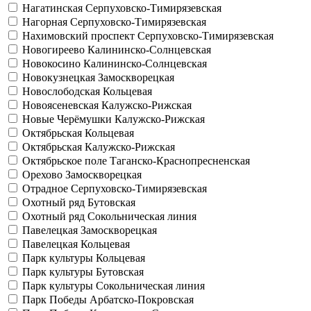
Нагатинская
Серпуховско-Тимирязевская
Нагорная
Серпуховско-Тимирязевская
Нахимовский проспект
Серпуховско-Тимирязевская
Новогиреево
Калининско-Солнцевская
Новокосино
Калининско-Солнцевская
Новокузнецкая
Замоскворецкая
Новослободская
Кольцевая
Новоясеневская
Калужско-Рижская
Новые Черёмушки
Калужско-Рижская
Октябрьская
Кольцевая
Октябрьская
Калужско-Рижская
Октябрьское поле
Таганско-Краснопресненская
Орехово
Замоскворецкая
Отрадное
Серпуховско-Тимирязевская
Охотный ряд
Бутовская
Охотный ряд
Сокольническая линия
Павелецкая
Замоскворецкая
Павелецкая
Кольцевая
Парк культуры
Кольцевая
Парк культуры
Бутовская
Парк культуры
Сокольническая линия
Парк Победы
Арбатско-Покровская