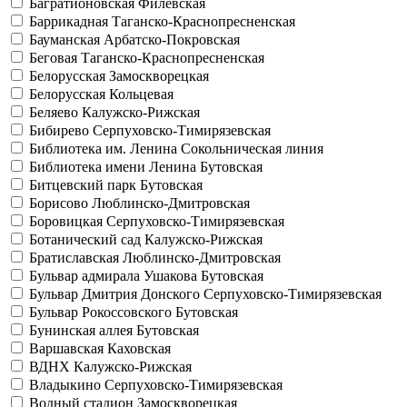
Багратионовская
Филёвская
Баррикадная
Таганско-Краснопресненская
Бауманская
Арбатско-Покровская
Беговая
Таганско-Краснопресненская
Белорусская
Замоскворецкая
Белорусская
Кольцевая
Беляево
Калужско-Рижская
Бибирево
Серпуховско-Тимирязевская
Библиотека им. Ленина
Сокольническая линия
Библиотека имени Ленина
Бутовская
Битцевский парк
Бутовская
Борисово
Люблинско-Дмитровская
Боровицкая
Серпуховско-Тимирязевская
Ботанический сад
Калужско-Рижская
Братиславская
Люблинско-Дмитровская
Бульвар адмирала Ушакова
Бутовская
Бульвар Дмитрия Донского
Серпуховско-Тимирязевская
Бульвар Рокоссовского
Бутовская
Бунинская аллея
Бутовская
Варшавская
Каховская
ВДНХ
Калужско-Рижская
Владыкино
Серпуховско-Тимирязевская
Водный стадион
Замоскворецкая