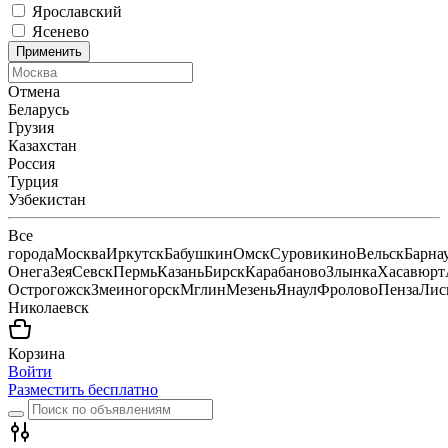
Ярославский
Ясенево
Применить
Отмена
Беларусь
Грузия
Казахстан
Россия
Турция
Узбекистан
Все
города
Москва
Иркутск
Бабушкин
Омск
Суровикино
Вельск
Барна
Онега
Зея
Севск
Пермь
Казань
Бирск
Карабаново
Злынка
Хасавюрт
Острогожск
Змеиногорск
Мглин
Мезень
Янаул
Фролово
Пенза
Лис
Николаевск
Корзина
Войти
Разместить бесплатно