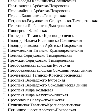
Парк Победы
Калининско-Солнцевская
Партизанская
Арбатско-Покровская
Первомайская
Арбатско-Покровская
Перово
Калининско-Солнцевская
Петровско-Разумовская
Серпуховско-Тимирязевская
Печатники
Люблинско-Дмитровская
Пионерская
Филёвская
Планерная
Таганско-Краснопресненская
Площадь Ильича
Калининско-Солнцевская
Площадь Революции
Арбатско-Покровская
Полежаевская
Таганско-Краснопресненская
Полянка
Серпуховско-Тимирязевская
Пражская
Серпуховско-Тимирязевская
Преображенская площадь
Бутовская
Преображенская площадь
Сокольническая линия
Пролетарская
Таганско-Краснопресненская
Проспект Вернадского
Бутовская
Проспект Вернадского
Сокольническая линия
Проспект Мира
Кольцевая
Проспект Мира
Калужско-Рижская
Профсоюзная
Калужско-Рижская
Пушкинская
Таганско-Краснопресненская
Пятницкое шоссе
Арбатско-Покровская