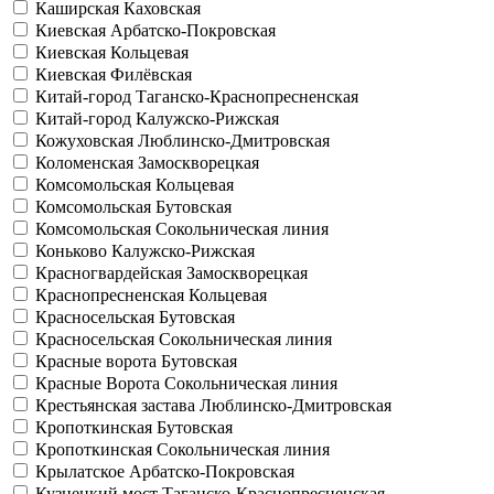
Каширская
Каховская
Киевская
Арбатско-Покровская
Киевская
Кольцевая
Киевская
Филёвская
Китай-город
Таганско-Краснопресненская
Китай-город
Калужско-Рижская
Кожуховская
Люблинско-Дмитровская
Коломенская
Замоскворецкая
Комсомольская
Кольцевая
Комсомольская
Бутовская
Комсомольская
Сокольническая линия
Коньково
Калужско-Рижская
Красногвардейская
Замоскворецкая
Краснопресненская
Кольцевая
Красносельская
Бутовская
Красносельская
Сокольническая линия
Красные ворота
Бутовская
Красные Ворота
Сокольническая линия
Крестьянская застава
Люблинско-Дмитровская
Кропоткинская
Бутовская
Кропоткинская
Сокольническая линия
Крылатское
Арбатско-Покровская
Кузнецкий мост
Таганско-Краснопресненская