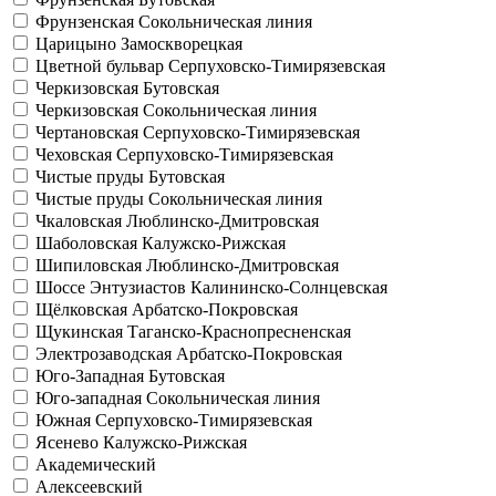
Фрунзенская
Сокольническая линия
Царицыно
Замоскворецкая
Цветной бульвар
Серпуховско-Тимирязевская
Черкизовская
Бутовская
Черкизовская
Сокольническая линия
Чертановская
Серпуховско-Тимирязевская
Чеховская
Серпуховско-Тимирязевская
Чистые пруды
Бутовская
Чистые пруды
Сокольническая линия
Чкаловская
Люблинско-Дмитровская
Шаболовская
Калужско-Рижская
Шипиловская
Люблинско-Дмитровская
Шоссе Энтузиастов
Калининско-Солнцевская
Щёлковская
Арбатско-Покровская
Щукинская
Таганско-Краснопресненская
Электрозаводская
Арбатско-Покровская
Юго-Западная
Бутовская
Юго-западная
Сокольническая линия
Южная
Серпуховско-Тимирязевская
Ясенево
Калужско-Рижская
Академический
Алексеевский