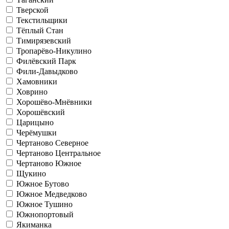
Тверской
Текстильщики
Тёплый Стан
Тимирязевский
Тропарёво-Никулино
Филёвский Парк
Фили-Давыдково
Хамовники
Ховрино
Хорошёво-Мнёвники
Хорошёвский
Царицыно
Черёмушки
Чертаново Северное
Чертаново Центральное
Чертаново Южное
Щукино
Южное Бутово
Южное Медведково
Южное Тушино
Южнопортовый
Якиманка