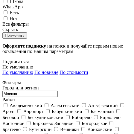
Школа
WhatsApp
Есть
Нет
Все фильтры
Скрыть
Применить
Оформите подписку
на поиск и получайте первым новые
объявления по Вашим параметрам
Подписаться
По умолчанию
По умолчанию
По новизне
По стоимости
Фильтры
Город или регион
Район
Академический
Алексеевский
Алтуфьевский
Арбат
Аэропорт
Бабушкинский
Басманный
Беговой
Бескудниковский
Бибирево
Бирюлёво
Восточное
Бирюлёво Западное
Богородское
Братеево
Бутырский
Вешняки
Войковский