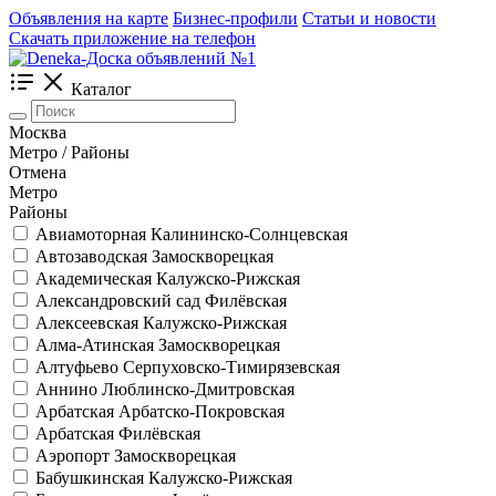
Объявления на карте
Бизнес-профили
Статьи и новости
Скачать приложение на телефон
Каталог
Москва
Метро / Районы
Отмена
Метро
Районы
Авиамоторная
Калининско-Солнцевская
Автозаводская
Замоскворецкая
Академическая
Калужско-Рижская
Александровский сад
Филёвская
Алексеевская
Калужско-Рижская
Алма-Атинская
Замоскворецкая
Алтуфьево
Серпуховско-Тимирязевская
Аннино
Люблинско-Дмитровская
Арбатская
Арбатско-Покровская
Арбатская
Филёвская
Аэропорт
Замоскворецкая
Бабушкинская
Калужско-Рижская