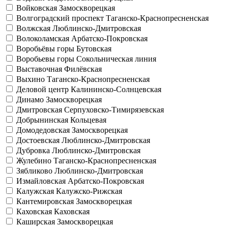
Войковская
Замоскворецкая
Волгоградский проспект
Таганско-Краснопресненская
Волжская
Люблинско-Дмитровская
Волоколамская
Арбатско-Покровская
Воробьёвы горы
Бутовская
Воробьевы горы
Сокольническая линия
Выставочная
Филёвская
Выхино
Таганско-Краснопресненская
Деловой центр
Калининско-Солнцевская
Динамо
Замоскворецкая
Дмитровская
Серпуховско-Тимирязевская
Добрынинская
Кольцевая
Домодедовская
Замоскворецкая
Достоевская
Люблинско-Дмитровская
Дубровка
Люблинско-Дмитровская
Жулебино
Таганско-Краснопресненская
Зябликово
Люблинско-Дмитровская
Измайловская
Арбатско-Покровская
Калужская
Калужско-Рижская
Кантемировская
Замоскворецкая
Каховская
Каховская
Каширская
Замоскворецкая