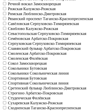
Речной вокзал
Замоскворецкая
Рижская
Калужско-Рижская
Римская
Люблинско-Дмитровская
Рязанский проспект
Таганско-Краснопресненская
Савёловская
Серпуховско-Тимирязевская
Свиблово
Калужско-Рижская
Севастопольская
Серпуховско-Тимирязевская
Семёновская
Арбатско-Покровская
Серпуховская
Серпуховско-Тимирязевская
Славянский бульвар
Арбатско-Покровская
Смоленская
Арбатско-Покровская
Смоленская
Филёвская
Сокол
Замоскворецкая
Сокольники
Бутовская
Сокольники
Сокольническая линия
Спортивная
Бутовская
Спортивная
Сокольническая линия
Сретенский бульвар
Люблинско-Дмитровская
Строгино
Арбатско-Покровская
Студенческая
Филёвская
Сухаревская
Калужско-Рижская
Сходненская
Таганско-Краснопресненская