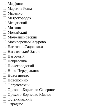
Марфино
Марьина Роща
Марьино
Метрогородок
Мещанский
Митино
Можайский
Молжаниновский
Москворечье-Сабурово
Нагатино-Садовники
Нагатинский Затон
Нагорный
Некрасовка
Нижегородский
Ново-Переделкино
Новогиреево
Новокосино
Обручевский
Орехово-Борисово Северное
Орехово-Борисово Южное
Останкинский
Отрадное