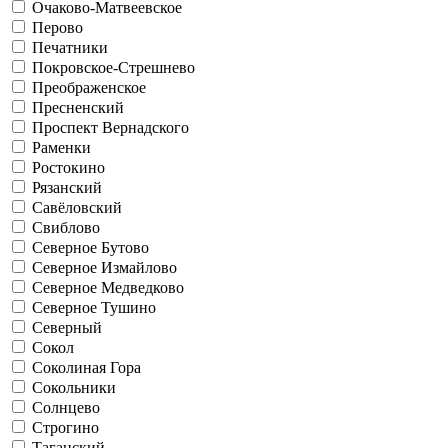
Очаково-Матвеевское
Перово
Печатники
Покровское-Стрешнево
Преображенское
Пресненский
Проспект Вернадского
Раменки
Ростокино
Рязанский
Савёловский
Свиблово
Северное Бутово
Северное Измайлово
Северное Медведково
Северное Тушино
Северный
Сокол
Соколиная Гора
Сокольники
Солнцево
Строгино
Таганский