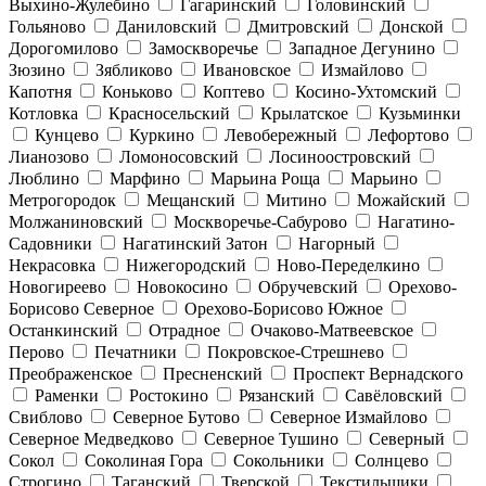
Выхино-Жулебино
Гагаринский
Головинский
Гольяново
Даниловский
Дмитровский
Донской
Дорогомилово
Замоскворечье
Западное Дегунино
Зюзино
Зябликово
Ивановское
Измайлово
Капотня
Коньково
Коптево
Косино-Ухтомский
Котловка
Красносельский
Крылатское
Кузьминки
Кунцево
Куркино
Левобережный
Лефортово
Лианозово
Ломоносовский
Лосиноостровский
Люблино
Марфино
Марьина Роща
Марьино
Метрогородок
Мещанский
Митино
Можайский
Молжаниновский
Москворечье-Сабурово
Нагатино-
Садовники
Нагатинский Затон
Нагорный
Некрасовка
Нижегородский
Ново-Переделкино
Новогиреево
Новокосино
Обручевский
Орехово-
Борисово Северное
Орехово-Борисово Южное
Останкинский
Отрадное
Очаково-Матвеевское
Перово
Печатники
Покровское-Стрешнево
Преображенское
Пресненский
Проспект Вернадского
Раменки
Ростокино
Рязанский
Савёловский
Свиблово
Северное Бутово
Северное Измайлово
Северное Медведково
Северное Тушино
Северный
Сокол
Соколиная Гора
Сокольники
Солнцево
Строгино
Таганский
Тверской
Текстильщики