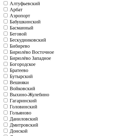
Алтуфьевский
Арбат
Аэропорт
Бабушкинский
Басманный
Беговой
Бескудниковский
Бибирево
Бирюлёво Восточное
Бирюлёво Западное
Богородское
Братеево
Бутырский
Вешняки
Войковский
Выхино-Жулебино
Гагаринский
Головинский
Гольяново
Даниловский
Дмитровский
Донской